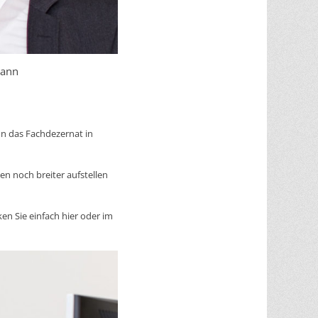
hann
nn das Fachdezernat in
en noch breiter aufstellen
en Sie einfach hier oder im