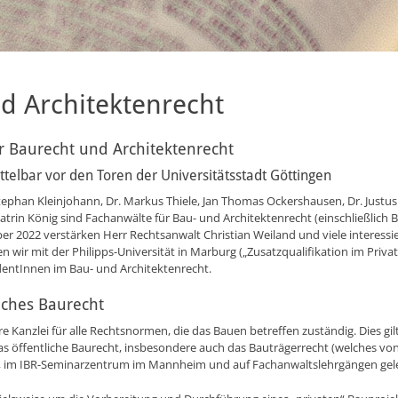
d Architektenrecht
r Baurecht und Architektenrecht
ttelbar vor den Toren der Universitätsstadt Göttingen
ephan Kleinjohann, Dr. Markus Thiele, Jan Thomas Ockershausen, Dr. Justus 
atrin König sind Fachanwälte für Bau- und Architektenrecht (einschließlich
er 2022 verstärken Herr Rechtsanwalt Christian Weiland und viele interess
n wir mit der Philipps-Universität in Marburg („Zusatzqualifikation im Priva
entInnen im Bau- und Architektenrecht.
liches Baurecht
e Kanzlei für alle Rechtsnormen, die das Bauen betreffen zuständig. Dies gilt
as öffentliche Baurecht, insbesondere auch das Bauträgerrecht (welches vo
g, im IBR-Seminarzentrum im Mannheim und auf Fachanwaltslehrgängen gele