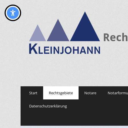
Rech
Primary
Skip
Start
Rechtsgebiete
Notare
Notarformu
to
Menu
content
Datenschutzerklärung