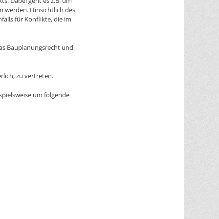
ts. Dabei geht es z.B. um
 werden. Hinsichtlich des
lls für Konflikte, die im
das Bauplanungsrecht und
lich, zu vertreten.
ispielsweise um folgende