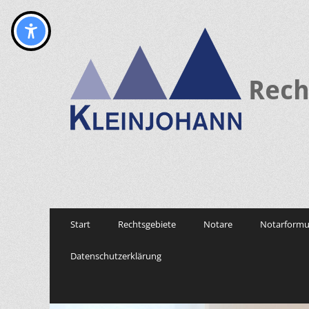
Rech
Primary
Skip
Start
Rechtsgebiete
Notare
Notarformu
to
Menu
content
Datenschutzerklärung