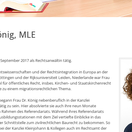
önig, MLE
it September 2017 als Rechtsanwältin tätig.
swissenschaften und der Rechtsintegration in Europa an der
ttingen und der Rijksuniversiteit Leiden, Niederlande war Frau
 für öffentliches Recht, insbes. Kirchen- und Staatskirchenrecht
e zu einem migrationsrechtlichen Thema.
egann Frau Dr. König nebenberuflich in der Kanzlei
ätig zu sein. Hier absolvierte sie auch ihre neun Monate
 Rahmen des Referendariats. Während ihres Referendariats
usbildungsstationen mit dem Ziel vertiefte Einblicke in das
ner Schnittstelle zum zivilrechtlichen Baurecht zu bekommen. So
 bei der Kanzlei Kleinjohann & Kollegen auch im Rechtsamt der