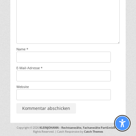
Name
*
E-Mail-Adresse
*
Website
Copyright © 2026
KLEINJOHANN – Rechtsanwälte, Fachanwälte PartGmbB
. All
Rights Reserved. | Catch Responsive by
Catch Themes