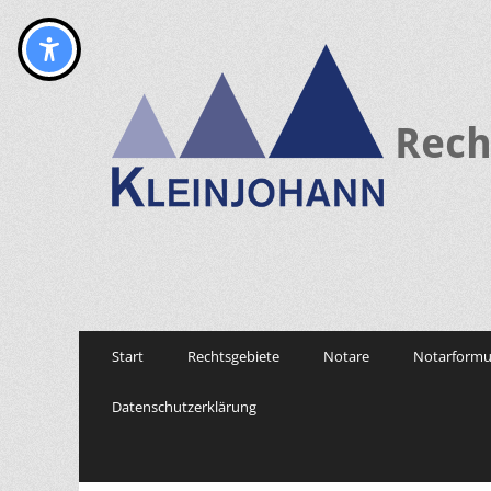
Rech
Primary
Skip
Start
Rechtsgebiete
Notare
Notarformu
to
Menu
content
Datenschutzerklärung